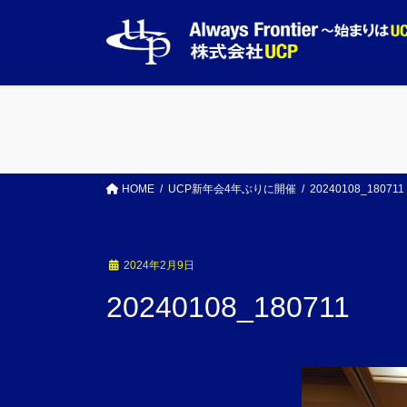
コ
ナ
ン
ビ
テ
ゲ
ン
ー
ツ
シ
へ
ョ
ス
ン
キ
に
ッ
移
HOME
UCP新年会4年ぶりに開催
20240108_180711
プ
動
2024年2月9日
20240108_180711